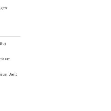
ngen
dte)
tät um
sual Basic