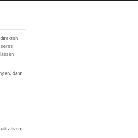
 direkten
unseres
 lassen
ingen, dann
ualitativem