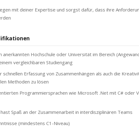
egen mit deiner Expertise und sorgst dafür, dass ihre Anforderu
erden
ifikationen
lich anerkannten Hochschule oder Universität im Bereich (Angewan
r einem vergleichbaren Studiengang
r schnellen Erfassung von Zusammenhängen als auch die Kreativi
llen Methoden zu lösen
entierten Programmiersprachen wie Microsoft .Net mit C# oder Vi
hast Spaß an der Zusammenarbeit in interdisziplinären Teams
nntnisse (mindestens C1-Niveau)