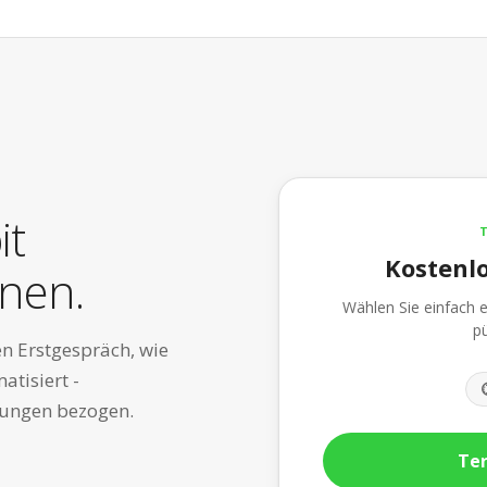
it
Kostenl
nen.
Wählen Sie einfach e
pü
en Erstgespräch, wie
atisiert -
rungen bezogen.
Te